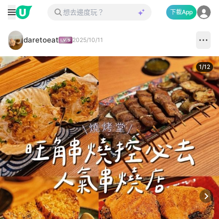
下載App
daretoeat
2025/10/11
1
/
12
Next