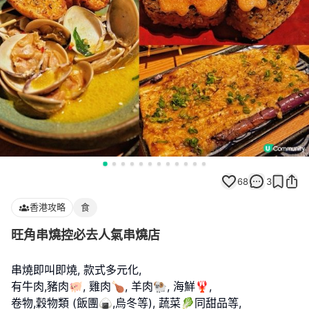
68
3
香港攻略
食
旺角串燒控必去人氣串燒店
串燒即叫即燒, 款式多元化,
有牛肉,豬肉🐖, 雞肉🍗, 羊肉🐏, 海鮮🦞,
卷物,穀物類 (飯團🍙,烏冬等), 蔬菜🥬同甜品等,