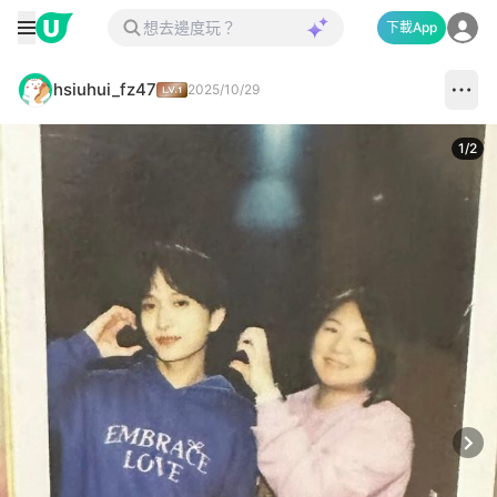
下載App
hsiuhui_fz47
2025/10/29
1
/
2
Next