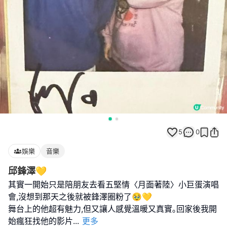
5
0
娛樂
音樂
邱鋒澤💛
其實一開始只是陪朋友去看五堅情〈月面著陸〉小巨蛋演唱
會,沒想到那天之後就被鋒澤圈粉了🥹💛
舞台上的他超有魅力,但又讓人感覺溫暖又真實｡回家後我開
始瘋狂找他的影片
...
更多