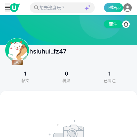
下載App
關注
hsiuhui_fz47
1
0
1
帖文
粉絲
已關注