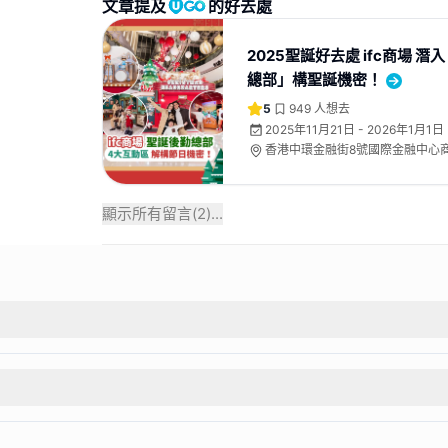
文章提及
的好去處
2025聖誕好去處 ifc商場 
總部」構聖誕機密！
5
949
人想去
2025年11月21日 - 2026年1月1日
香港中環金融街8號國際金融中心
顯示所有留言(
2
)...