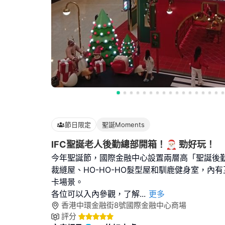
節日限定
聖誕Moments
IFC聖誕老人後勤總部開箱！🎅🏻 勁好玩！
今年聖誕節，國際金融中心設置兩層高「聖誕後
裁縫屋、HO-HO-HO髮型屋和馴鹿健身室，內
卡場景。
各位可以入內參觀，了解
...
更多
香港中環金融街8號國際金融中心商場
評分