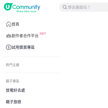
首頁
創作者合作平台
試用獎賞專區
熱門主題
親子專區
放電好去處
親子旅遊