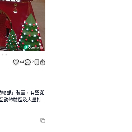
44
2
勤總部」裝置，有聖誕
有互動體驗區及大量打