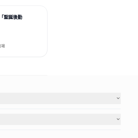
潛入「聖誕後勤
商場