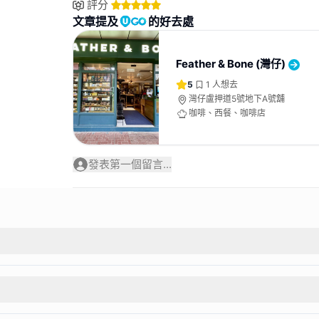
評分
文章提及
的好去處
Feather & Bone (灣仔)
5
1
人想去
灣仔盧押道5號地下A號舖
咖啡、西餐、咖啡店
發表第一個留言...