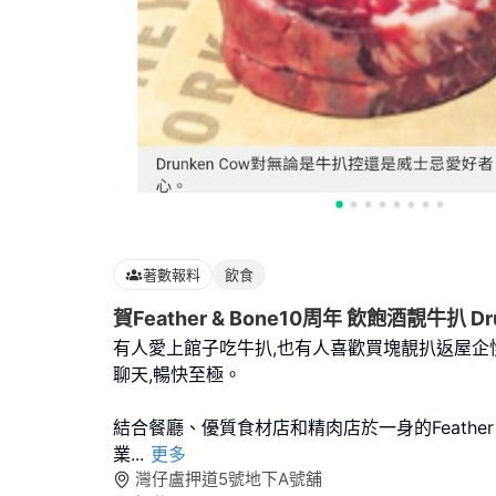
著數報料
飲食
賀Feather & Bone10周年 飲飽酒靚牛扒 Dr
有人愛上館子吃牛扒,也有人喜歡買塊靚扒返屋企
聊天,暢快至極。
結合餐廳、優質食材店和精肉店於一身的Feather 
業
...
更多
灣仔盧押道5號地下A號舖