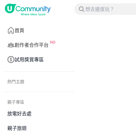
首頁
創作者合作平台
試用獎賞專區
熱門主題
親子專區
放電好去處
親子旅遊