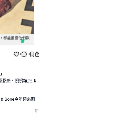
1
0
u
慢慢整、慢慢鋸,把酒
& Bone今年迎來開