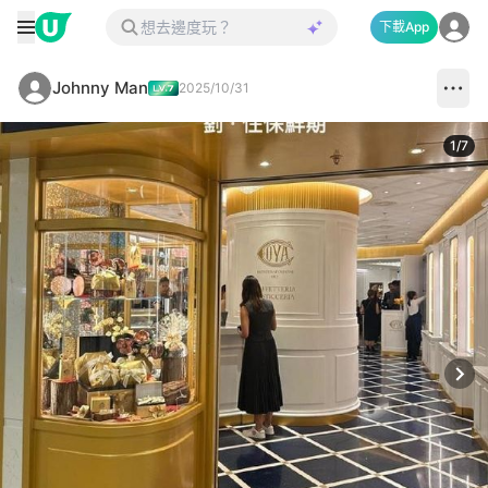
下載App
Johnny Man
2025/10/31
1
/
7
Next