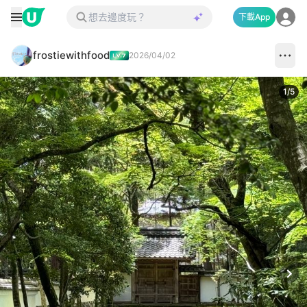
下載App
frostiewithfood
2026/04/02
1
/
5
Next