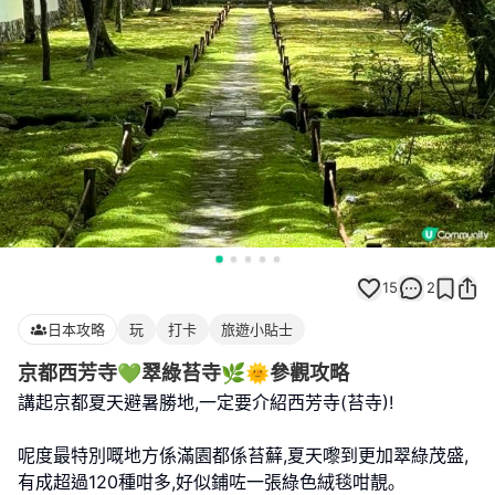
15
2
日本攻略
玩
打卡
旅遊小貼士
京都西芳寺💚翠綠苔寺🌿🌞參觀攻略
講起京都夏天避暑勝地,一定要介紹西芳寺(苔寺)!
呢度最特別嘅地方係滿園都係苔蘚,夏天嚟到更加翠綠茂盛,
有成超過120種咁多,好似鋪咗一張綠色絨毯咁靚｡