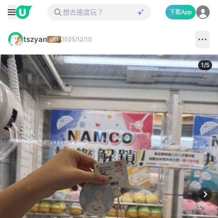
下載App
tszyan
2025/12/10
1
/
5
Next