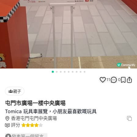
11
0
親子
屯門市廣埸一楼中央廣埸
Tomica 玩具車展覽，小朋友最喜歡嘅玩具
香港屯門屯門中央廣場
評分
發表第一個留言...