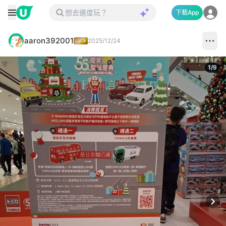
下載App
aaron392001
2025/12/24
1
/
9
Next