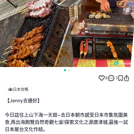
8
3
日本攻略
【Jenny去邊好】
今日諗住上山下海一天遊~去日本朝市感受日本市集氛圍美
食,再出海飽覽自然奇觀七釜!探索文化之源唐津城,最後一試
日本屋台文化作結｡