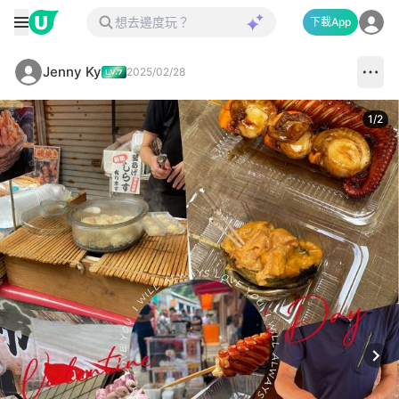
下載App
Jenny Ky
2025/02/28
1
/
2
Next