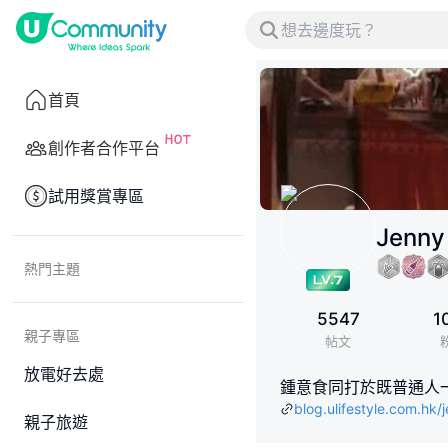
首頁
創作者合作平台
試用獎賞專區
Jenny
熱門主題
5547
1
親子專區
帖文
放電好去處
鍾意食同打於既普通人一個😂 I
blog.ulifestyle.com.hk/
親子旅遊