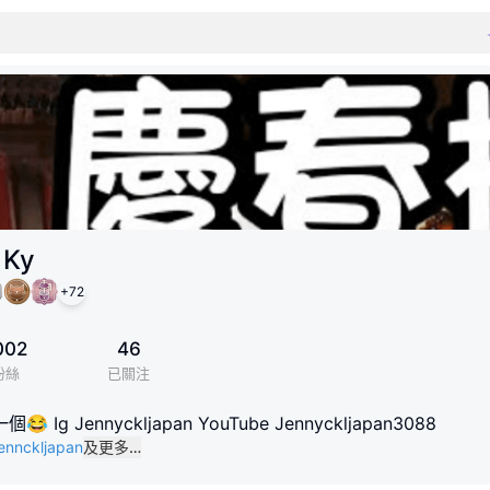
 Ky
+
72
002
46
粉絲
已關注
g Jennyckljapan YouTube Jennyckljapan3088
jennckljapan
及更多…