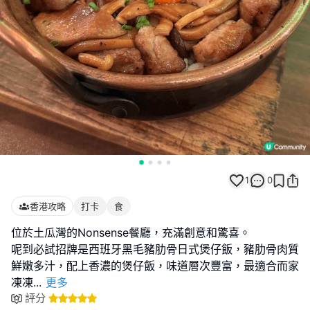
1
0
香港攻略
打卡
食
位於土瓜灣的Nonsense餐廳，充滿創意和驚喜。
呢到必試招牌是西班牙黑毛豬肋骨日式煲仔飯，豬肋骨肉質
鮮嫩多汁，配上香濃的煲仔飯，味道層次豐富，最適合而家
凍凍
...
更多
評分