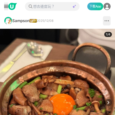
下載App
Sampson
2025/12/08
1
/
4
Next