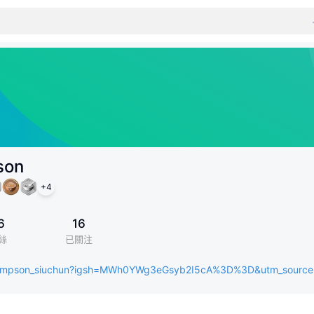
son
+
4
6
16
絲
已關注
ampson_siuchun?igsh=MWh0YWg3eGsyb2I5cA%3D%3D&utm_source