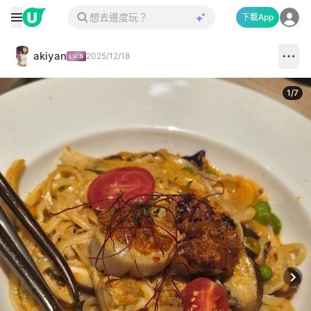
下載App
akiyan
2025/12/18
1
/
7
Next