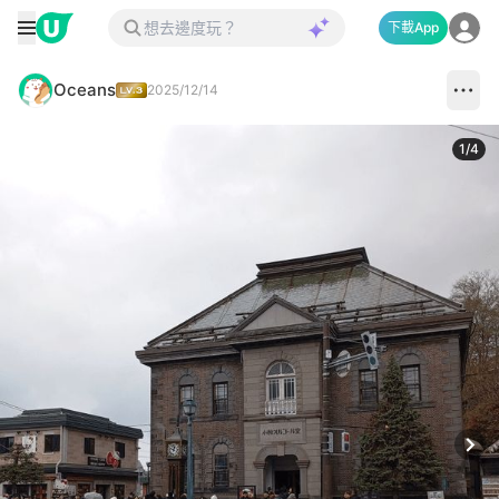
下載App
Oceans
2025/12/14
1
/
4
Next