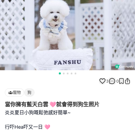
3
0
寵物
狗
當你擁有藍天白雲 🩷就會得到狗生照片
炎炎夏日小狗嘅鬆弛感好簡單~
行吓Hea吓又一日 🩷