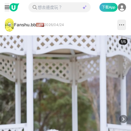
下載App
Fanshu.bb
2026/04/24
1
/
5
Next