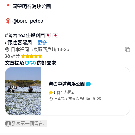
📍 國營明石海峽公園
🧣 @boro_petco
#蕃薯hea住遊關西🇯🇵 🇯🇵
#跟住蕃薯周
...
更多
日本福岡市東區西戶崎 18-25
評分
文章提及
的好去處
海の中道海浜公園
5
1
人想去
日本福岡市東區西戶崎 18-25
發表第一個留言...