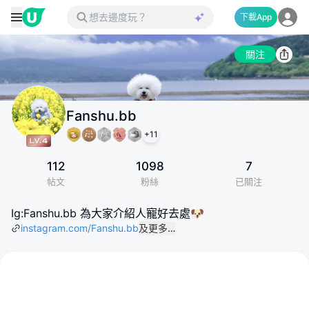
下載App
關注
Fanshu.bb
+
11
112
1098
7
帖文
粉絲
已關注
Ig:Fanshu.bb 為大家介紹人寵好去處🐶
instagram.com/Fanshu.bb
及更多…