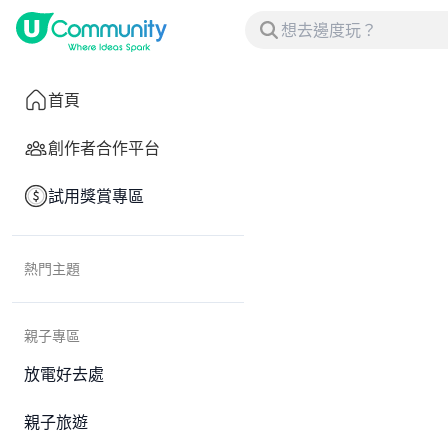
首頁
創作者合作平台
試用獎賞專區
熱門主題
親子專區
放電好去處
親子旅遊