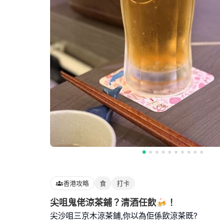
香港攻略
食
打卡
尖咀鬼佬涼茶鋪？清酒任飲🍻！
尖沙咀三京木涼茶鋪,你以為佢係飲涼茶既?