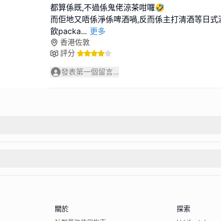
都算係既,不過係鬼佬涼茶咁囉🤣
而佢地又唔係淨係啤酒喎,反而係主打清酒等日式酒類｡
飲packa
...
更多
香港佐敦
評分
發表第一個留言...
關於
探索