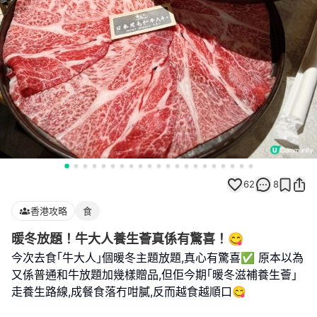
62
8
香港攻略
食
暖冬放題！牛大人養生薈真係有驚喜！😋
今次去食｢牛大人｣個暖冬主題放題,真心有驚喜✅ 原本以為
又係普通和牛放題加幾樣贈品,但佢今期｢暖冬滋補養生薈｣
走養生路線,成餐食落冇咁膩,反而越食越順口😋