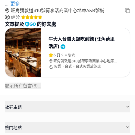
...
更多
旺角彌敦道610號荷李活商業中心地庫A&B號舖
評分
文章提及
的好去處
牛大人台灣火鍋吃到飽 (旺角荷里
活店)
5
2
人想去
旺角彌敦道610號荷李活商業中心地庫
A&B號舖
火鍋、台式、台式火鍋放題店
顯示所有留言(
8
)...
社群主題
熱門地點