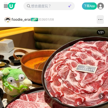
下載App
foodie_erai
2026/01/08
1
/
21
Next