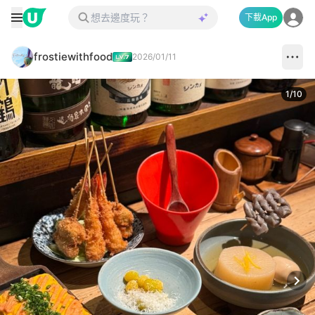
下載App
frostiewithfood
2026/01/11
1
/
10
Next