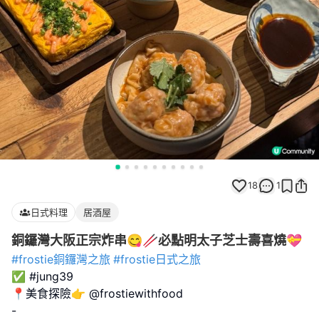
18
1
日式料理
居酒屋
銅鑼灣大阪正宗炸串😋🥢必點明太子芝士壽喜燒💝
#frostie銅鑼灣之旅
#frostie日式之旅
✅ #jung39
📍美食探險👉 @frostiewithfood
-