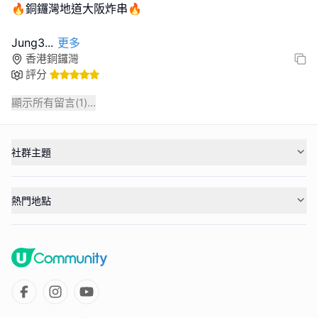
🔥銅鑼灣地道大阪炸串🔥
Jung3
...
更多
香港銅鑼灣
評分
顯示所有留言(
1
)...
社群主題
熱門地點