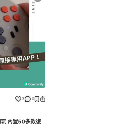
Next slide
3
0
開玩 內置50多款復