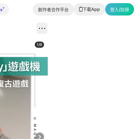
下載App
創作者合作平台
登入/註冊
1
/
6