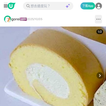
下載App
gorei
2025/10/05
1
/
2
Next