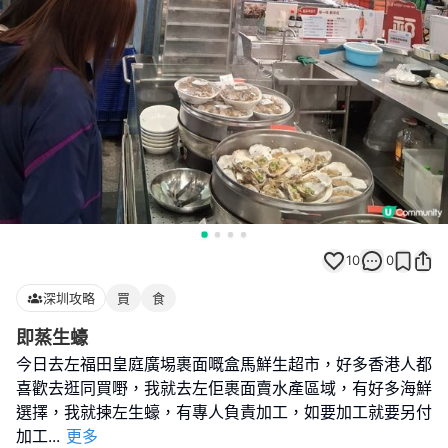
10
0
深圳攻略
買
食
即蒸生蠔
今日去左福田皇庭廣埸裹面嘅盒馬鮮生超市，好多香港人都
喜歡去逛同買嘢，我就去左佢裹面賣水產區域，有好多海鮮
選擇，我就揀左生蠔，有專人負責加工，如要加工就要另付
加工
...
更多