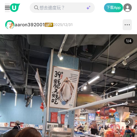
下載App
aaron392001
2025/12/31
1
/
4
Next