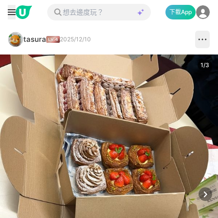
下載App
tasura
2025/12/10
1
/
3
Next