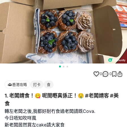
0
0
香港攻略
打卡
食
1. 老闆請食！😋 呢間嘢真係正！🤤 #老闆請客 #美
食
轉左老闆之後,我都好耐冇食過老闆請既Cova.
今日唔知吹咩風
新老闆居然買左cake請大家食