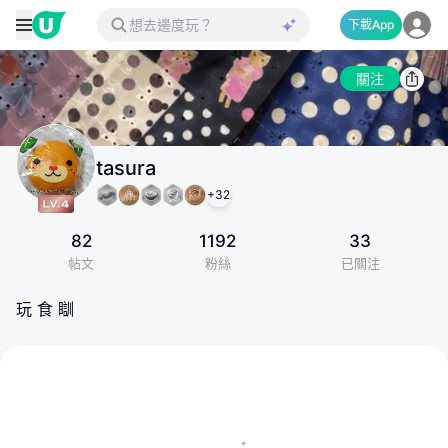
下載App
關注
tasura
+
32
82
1192
33
帖文
粉絲
已關注
玩 食 瞓