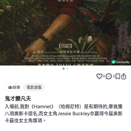
0
0
娛樂
電影劇集
鬼才變凡夫
入場前,我對《Hamnet》（哈姆尼特）是有期待的,畢竟獲
八項奧斯卡提名,而女主角Jessie Buckley亦赢得今届奥斯
卡最佳女主角獎項。