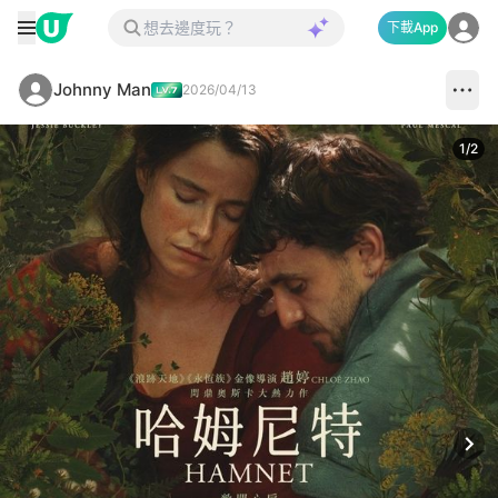
下載App
Johnny Man
2026/04/13
1
/
2
Next