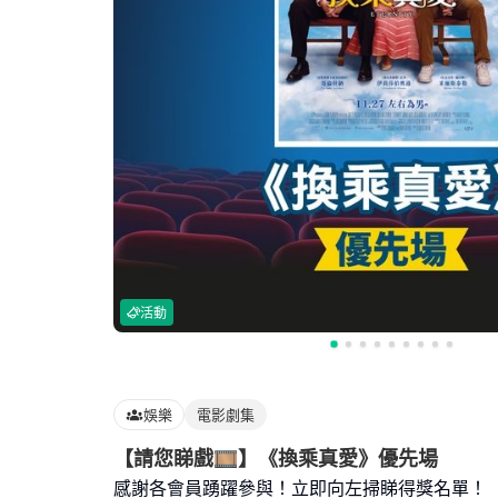
活動
娛樂
電影劇集
【請您睇戲🎞️】《換乘真愛》優先場
感謝各會員踴躍參與！立即向左掃睇得獎名單！