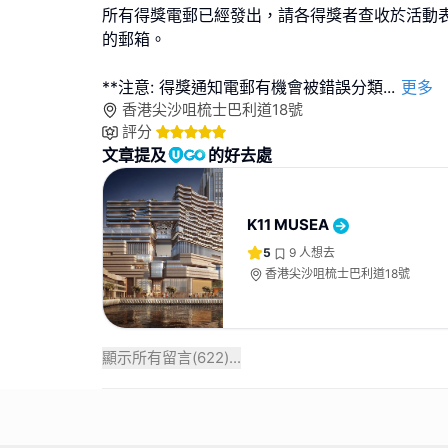
所有得獎電郵已經發出，請各得獎者查收於活動
的郵箱。
**注意: 得獎通知電郵有機會被錯誤分類
...
更多
香港尖沙咀梳士巴利道18號
評分
文章提及
的好去處
K11 MUSEA
5
9
人想去
香港尖沙咀梳士巴利道18號
顯示所有留言(
622
)...