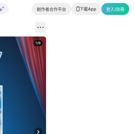
下載App
創作者合作平台
登入/註冊
1
/
9