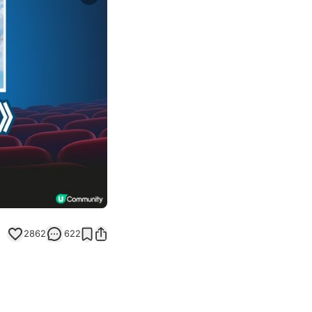
Next slide
2862
622