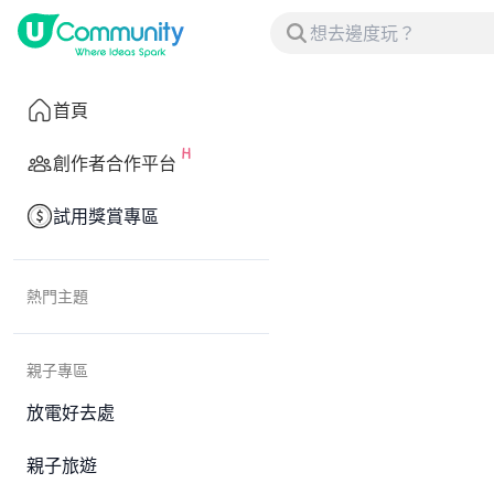
首頁
創作者合作平台
試用獎賞專區
熱門主題
親子專區
放電好去處
親子旅遊