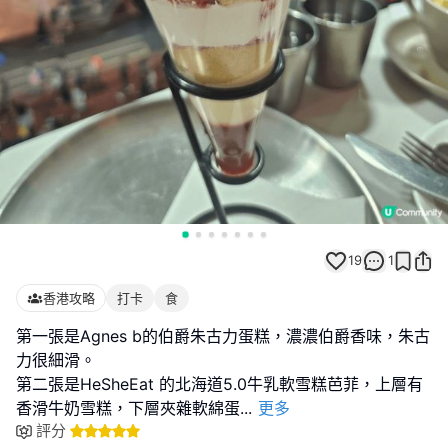
19
1
香港攻略
打卡
食
第一張是Agnes b的伯爵朱古力蛋糕，濃濃伯爵香味，朱古
力很細滑。
第二張是HeSheEat 的北海道5.0牛乳軟雪糕芭菲，上層有
香滑牛奶雪糕，下層夾雜軟綿蛋
...
更多
評分