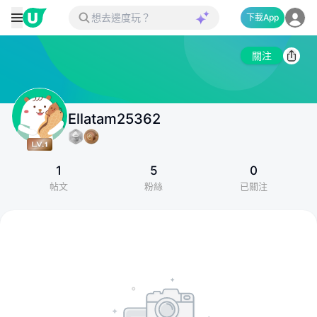
下載App
關注
Ellatam25362
1
5
0
帖文
粉絲
已關注