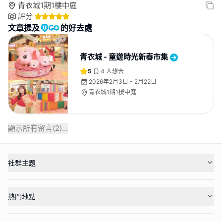
青衣城1期1樓中庭
評分
文章提及
的好去處
青衣城 - 童遊時光新春市集
5
4
人想去
2026年2月3日 - 2月22日
青衣城1期1樓中庭
顯示所有留言(
2
)...
社群主題
熱門地點