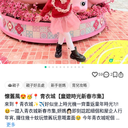
59
2
親子
親子好去處
新手爸媽
育兒攻略
懷舊風😍🥳📍 青衣城【童遊時光新春市集】
來到📍青衣城✨✈️好似坐上時光機一齊重返童年時光?/!
😆一踏入青衣城新春市集,妍媽👩🏻即刻諗起細個和屋企人行
年宵､攞住幾十蚊玩懷舊玩意嘅畫面🥹 今年青衣城呢個
...
更多