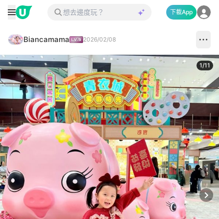
下載App
Biancamama
2026/02/08
1
/
11
Next