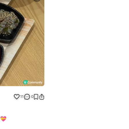
Next slide
11
0
💝