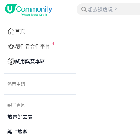
首頁
創作者合作平台
試用獎賞專區
熱門主題
親子專區
放電好去處
親子旅遊