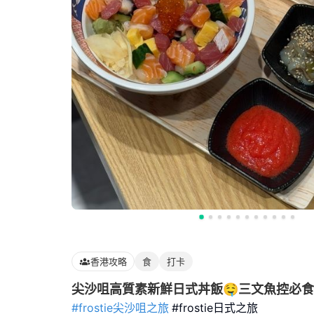
香港攻略
食
打卡
尖沙咀高質素新鮮日式丼飯🤤三文魚控必食
#frostie尖沙咀之旅
#frostie日式之旅