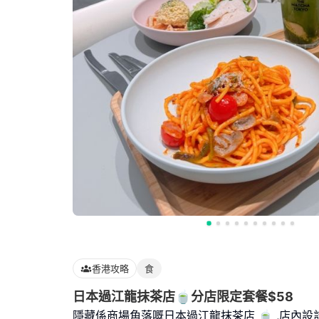
香港攻略
食
日本過江龍抹茶店🍵分店限定套餐$58
隱藏係商場角落嘅日本過江龍抹茶店 🍵 ,店內設