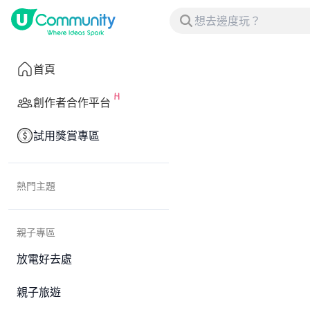
首頁
創作者合作平台
試用獎賞專區
熱門主題
親子專區
放電好去處
親子旅遊