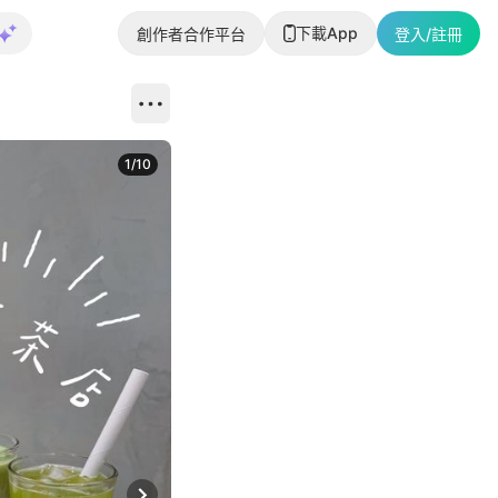
下載App
創作者合作平台
登入/註冊
1
/
10