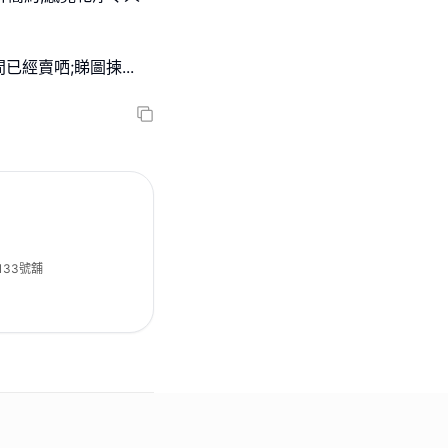
間已經賣哂;睇圖揀
...
133號舖