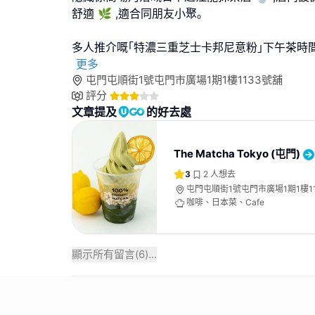
舒適 🌿 ,適合同朋友小聚｡
多人推介嘅｢特濃三重芝士卡邦尼意粉｣下午茶時
更多
屯門屯順街1號屯門市廣場1期1樓1133號舖
評分
文章提及
的好去處
The Matcha Tokyo (屯門)
3
2
人想去
屯門屯順街1號屯門市廣場1期1樓1
咖啡、日本菜、Cafe
顯示所有留言(
6
)...