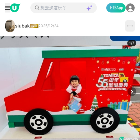
下載App
siubak
2025/12/24
1
/
7
Next