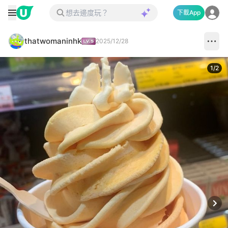
下載App
thatwomaninhk
2025/12/28
1
/
2
Next