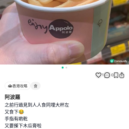
1
0
香港攻略
食
阿波羅
之前行過見到人人食同埋大杯左
又食下😂
手指有啲乾
又要搽下木瓜膏啦