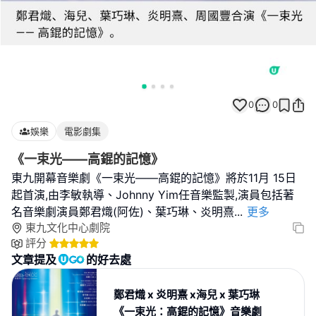
0
0
娛樂
電影劇集
《一束光——高錕的記憶》
東九開幕音樂劇《一束光——高錕的記憶》將於11月 15日
起首演,由李敏執導、Johnny Yim任音樂監製,演員包括著
名音樂劇演員鄭君熾(阿佐)、葉巧琳、炎明熹
...
更多
東九文化中心劇院
評分
文章提及
的好去處
鄭君熾 x 炎明熹 x海兒 x 葉巧琳
《一束光：高錕的記憶》音樂劇