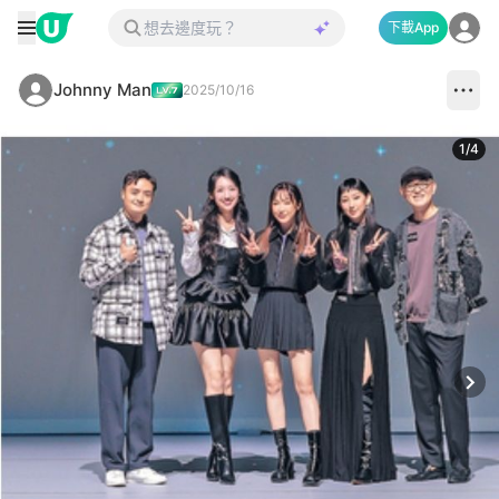
下載App
Johnny Man
2025/10/16
1
/
4
Next