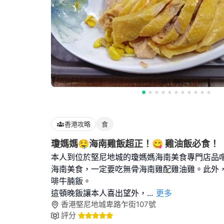
香港攻略
食
瓊媽媽🤤海南雞飯超正！😋 雞油飯必食！
本人到位於堅尼地城的瓊媽媽海南美食專門店品
海南美食，一定要吃無骨海南雞配雞油雞。此外
啡牛腩飯。
這頓晚飯讓本人喜出望外，
...
更多
香港堅尼地城卑路乍街107號
評分