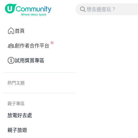
首頁
創作者合作平台
試用獎賞專區
熱門主題
親子專區
放電好去處
親子旅遊