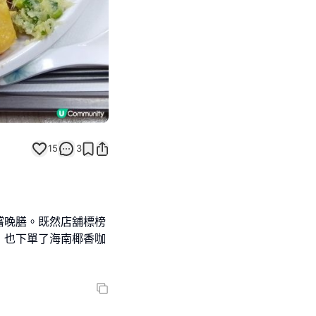
15
3
嚐晚膳。既然店舖標榜
，也下單了海南椰香咖