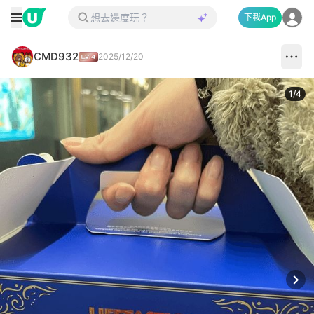
下載App
CMD932
2025/12/20
1
/
4
Next