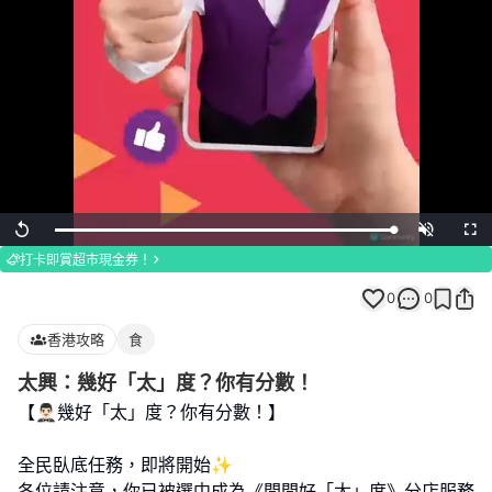
Loaded
:
Replay
Unmute
Full
100.00%
打卡即賞超市現金券！
0
0
香港攻略
食
太興：幾好「太」度？你有分數！
【🤵🏻‍♂️幾好「太」度？你有分數！】
全民臥底任務，即將開始✨
各位請注意，你已被選中成為《間間好「太」度》分店服務