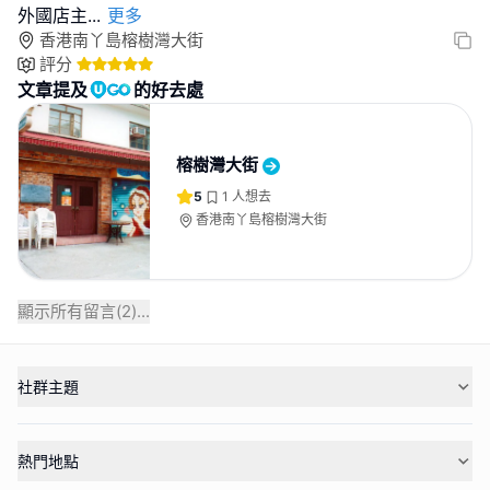
外國店主
...
更多
香港南丫島榕樹灣大街
評分
文章提及
的好去處
榕樹灣大街
5
1
人想去
香港南丫島榕樹灣大街
顯示所有留言(
2
)...
社群主題
熱門地點