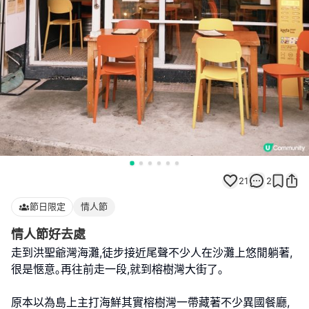
21
2
節日限定
情人節
情人節好去處
走到洪聖爺灣海灘,徒步接近尾聲不少人在沙灘上悠閒躺著,
很是愜意｡再往前走一段,就到榕樹灣大街了｡
原本以為島上主打海鮮其實榕樹灣一帶藏著不少異國餐廳,