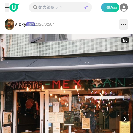
下載App
Vicky
2026/02/04
1
/
6
Next