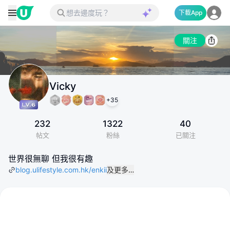
下載App
關注
Vicky
+
35
232
1322
40
帖文
粉絲
已關注
世界很無聊 但我很有趣
blog.ulifestyle.com.hk/enkii
及更多…