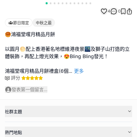
4
0
節日限定
中秋之最
🥮鴻福堂嚐月精品月餅
以圓月🌕配上香港著名地標維港夜景🌃及獅子山打造的立
體裝飾，再配上燈光效果，😍Bling Bling發光！
鴻福堂嚐月精品月餅禮盒(6個
...
更多
評分
發表第一個留言...
社群主題
熱門地點