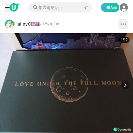
下載App
HaileyC
2025/10/08
1
/
12
Next