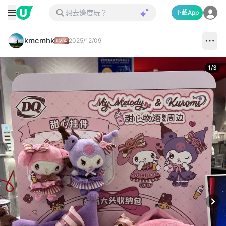
下載App
kmcmhk
2025/12/09
1
/
3
Next