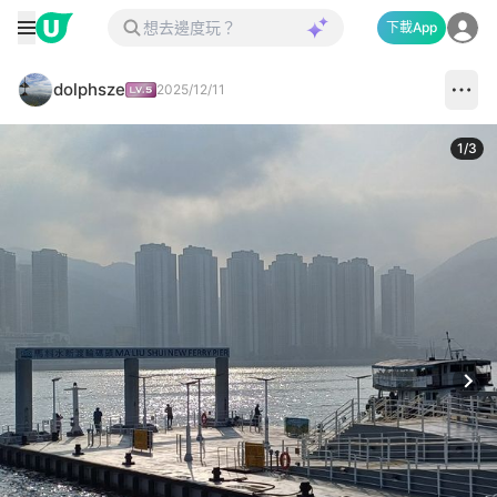
下載App
dolphsze
2025/12/11
1
/
3
Next