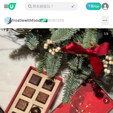
下載App
frostiewithfood
2025/12/08
1
/
3
Next