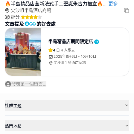
🔥半島精品店全新法式手工聖誕朱古力禮盒🔥
...
更多
尖沙咀半島酒店商場
評分
文章提及
的好去處
半島精品店期間限定店
4
4
人想去
2025年8月6日 - 10月10日
尖沙咀半島酒店商場
發表第一個留言...
社群主題
熱門地點