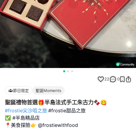
22
0
節日限定
聖誕Moments
聖誕禮物首選🎁半島法式手工朱古力🍫😋
#frostie尖沙咀之旅
#frostie甜品之旅
✅ #半島精品店
📍美食探險👉 @frostiewithfood