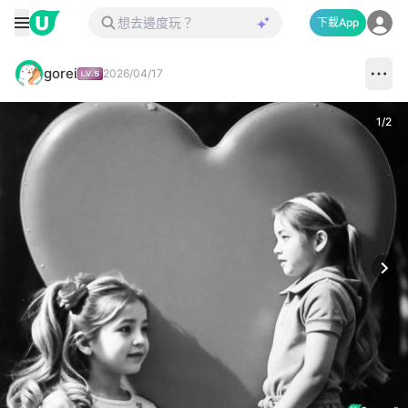
下載App
gorei
2026/04/17
1
/
2
Next