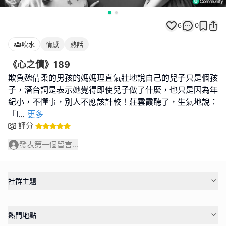
6
0
吹水
情感
熱話
《心之債》189
欺負魏倩柔的男孩的媽媽理直氣壯地說自己的兒子只是個孩
子，潛台詞是表示她覺得即使兒子做了什麼，也只是因為年
紀小，不懂事，別人不應該計較！莊雲霞聽了，生氣地說：
「I
...
更多
評分
發表第一個留言...
社群主題
熱門地點