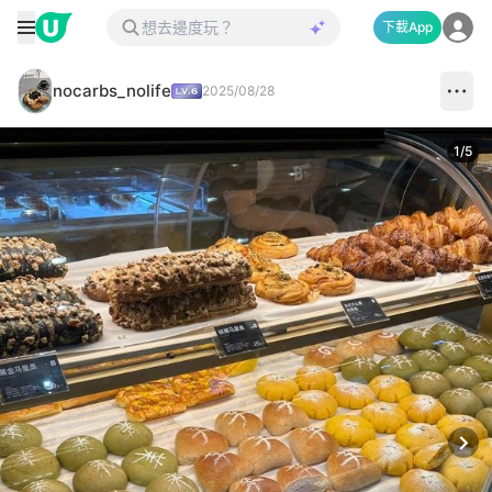
下載App
nocarbs_nolife
2025/08/28
1
/
5
Next