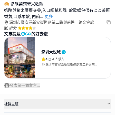
🥯 奶酪茉莉紫米軟歐
奶酪與紫米層層交疊,入口細膩和諧｡軟歐麵包帶有淡淡茉莉
香氣,口感柔軟｡內餡
...
更多
深圳市寶安區新安街道創業二路與前進一路交會處
評分
文章提及
的好去處
深圳大悅城
4
4
人想去
深圳市寶安區新安街道創業二路與前進
一路交會處
發表第一個留言...
社群主題