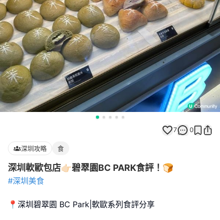
7
0
深圳攻略
食
深圳軟歐包店👉🏻碧翠園BC PARK食評！🍞
#深圳美食
📍深圳碧翠園 BC Park|軟歐系列食評分享