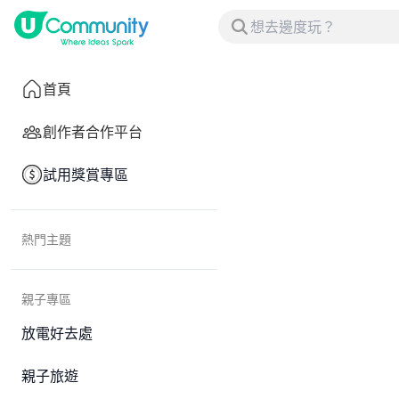
首頁
創作者合作平台
試用獎賞專區
熱門主題
親子專區
放電好去處
親子旅遊