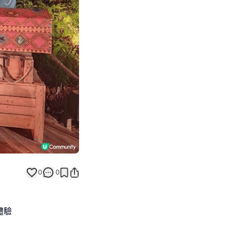
Next slide
0
0