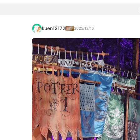
kuen12172
2025/12/16