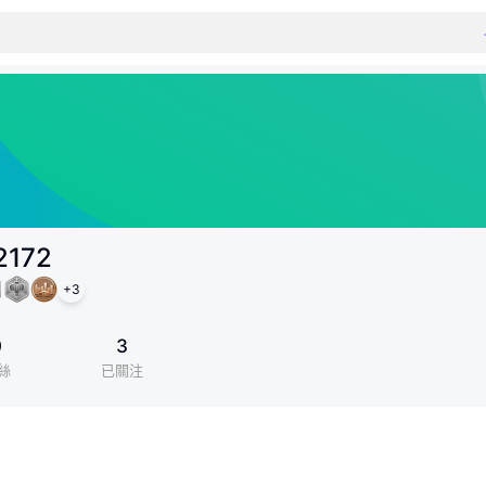
2172
+
3
0
3
絲
已關注