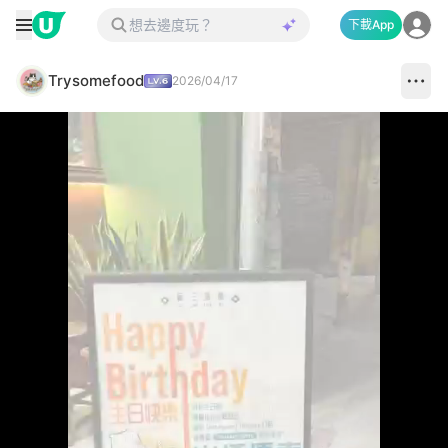
下載App
Trysomefood
2026/04/17