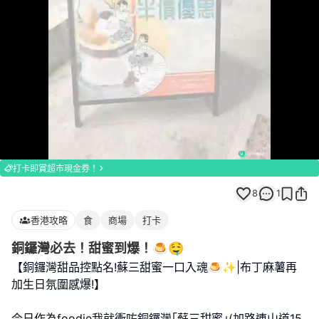
Loaded
:
Unmute
100.00%
打卡即賞超市現金券！
8
1
香港攻略
食
商場
打卡
銅鑼灣必去！甜蜜到爆！🍮🤤
【銅鑼灣甜品控點名!蘇三甜蜜一口入魂🍮✨|布丁麻薯再
加生日氛圍感爆!】
今日作為foodie我就衝咗銅鑼灣｢蘇三甜蜜｣(加路連山道15