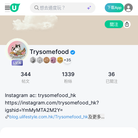
下載App
關注
Trysomefood
+
35
344
1339
36
帖文
粉絲
已關注
Instagram ac: trysomefood_hk
https://instagram.com/trysomefood_hk?
igshid=YmMyMTA2M2Y=
blog.ulifestyle.com.hk/Trysomefood_hk
及更多…